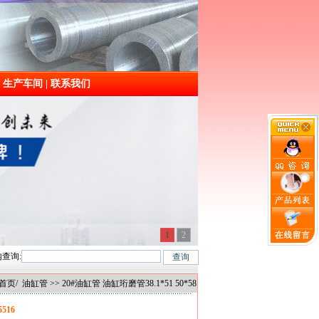
|
生产车间
|
联系我们
1
2
查询:
磨管。 主要材质：20#、45#、16Mn、27SiMn、40Cr、304、316
首页
/
油缸管
>> 20#油缸管 油缸珩磨管38.1*51 50*58
5516