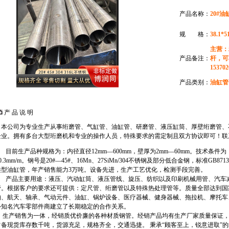
产品名称：
20#油
规 格：
38.1*5
主营：
产品备注：
杆，可
15370
产品类别：
油缸管
产 品 说 明
本公司为专业生产从事绗磨管、气缸管、油缸管、研磨管、液压缸筒、厚壁绗磨管、
企业。拥有多台大型珩磨机和专业的操作人员，特殊要求的需定制且双方协议即可！联系电话：
前生产品种规格为：内径直径12mm—600mm，壁厚为2mm—60mm。技术条件为：内
0.3mm/m。钢号是20#—45#、16Mn、27SiMn/304不锈钢及部分低合金钢，标准GB8713
类型油缸管，年产销售能力3万吨。设备先进，生产工艺优化，检测手段完善。
产品主要用途：液压、汽动缸筒、液压管线、旋压、纺织以及印刷机械用管、汽车减
管。根据客户的要求还可提供：定尺管、绗磨管以及特殊热处理管等。质量全部达到国
舶、航天、轴承、气动元件、油缸、锅炉设备、医疗器械、健身器械、拖拉机、摩托车
外知名汽车零部件商建立了长期稳定的合作关系。
生产销售为一体，经销质优价廉的各种材质钢管。经销产品均有生产厂家质量保证，
常备现货库存数千吨，货源充足，规格齐全，交通迅捷。 秉承“顾客至上，锐意进取”的