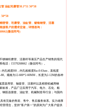
缸管 油缸珩磨管38.1*51 50*58
1 50*58
精密管、珩磨管、油缸管、镀铬钢管、活塞
根据客户的需求定做，详情咨询：
268662(微信同号)
不锈钢绗磨管、活塞杆等液压产品生产销售的现代
15370268662（微信同号）。
孔精度H8，内孔粗糙度Ra≤0.63um，直线度
-88。规格为12-600*2-60MM，长度为2-12M的各种
震器用管、轴套管、活塞杆以及精密机械用钢
家标准，产品广泛应用于汽车、电力、石化、船
、钢筋连接套、油缸管、机械制造等行业；与国内
具有完备的售前、售中、售后服务体系。实力雄厚
经营理念，坚持“客户第一”的原则为广大客户提供