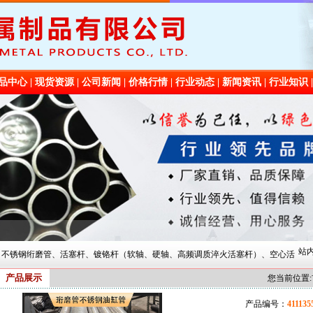
品中心
|
现货资源
|
公司新闻
|
价格行情
|
行业动态
|
新闻资讯
|
行业知识
铝板
站内
磨管、活塞杆、镀铬杆（软轴、硬轴、高频调质淬火活塞杆）、空心活塞杆、深膛孔非标油缸珩
产品展示
您当前位置:
产品编号：
411135