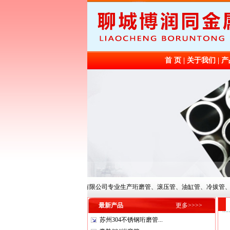
首 页
|
关于我们
|
产
聊城博润同金属制品有限公司专业生产珩磨管、滚压管、油缸管、冷拔管、不锈钢绗
最新产品
更多>>>>
苏州304不锈钢珩磨管...