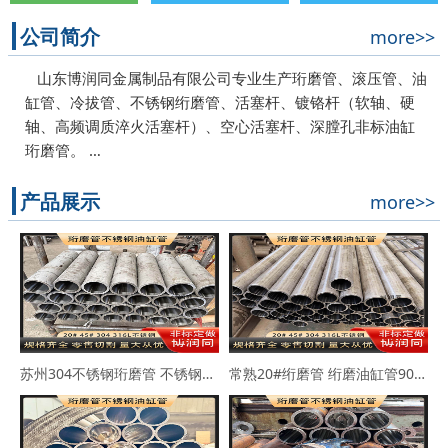
公司简介
more>>
山东博润同金属制品有限公司专业生产珩磨管、滚压管、油
缸管、冷拔管、不锈钢绗磨管、活塞杆、镀铬杆（软轴、硬
轴、高频调质淬火活塞杆）、空心活塞杆、深膛孔非标油缸
珩磨管。 …
产品展示
more>>
苏州304不锈钢珩磨管 不锈钢缸筒90*102 63*73
常熟20#绗磨管 绗磨油缸管90*114 100*110