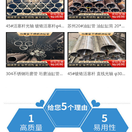
45#活塞杆光轴 镀铬活塞杆φ40-50mm
苏州20#油缸管 油缸缸筒 20*30 40*50
304不锈钢珩磨管 珩磨油缸管63*73 80*89
45#镀铬活塞杆 直线光轴 φ30-45-50mm