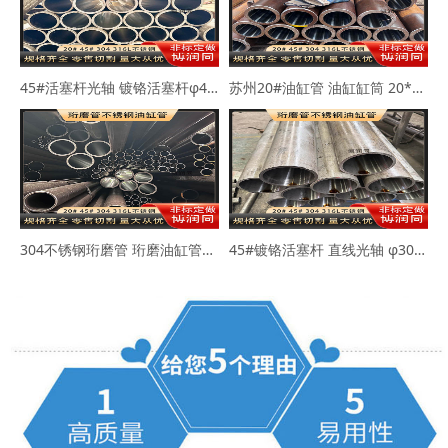
45#活塞杆光轴 镀铬活塞杆φ40-50mm
苏州20#油缸管 油缸缸筒 20*30 40*50
304不锈钢珩磨管 珩磨油缸管63*73 80*89
45#镀铬活塞杆 直线光轴 φ30-45-50mm