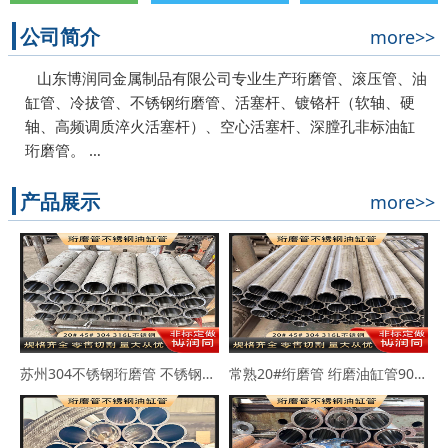
公司简介
more>>
山东博润同金属制品有限公司专业生产珩磨管、滚压管、油
缸管、冷拔管、不锈钢绗磨管、活塞杆、镀铬杆（软轴、硬
轴、高频调质淬火活塞杆）、空心活塞杆、深膛孔非标油缸
珩磨管。 …
产品展示
more>>
苏州304不锈钢珩磨管 不锈钢缸筒90*102 63*73
常熟20#绗磨管 绗磨油缸管90*114 100*110