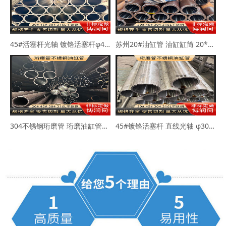
45#活塞杆光轴 镀铬活塞杆φ40-50mm
苏州20#油缸管 油缸缸筒 20*30 40*50
304不锈钢珩磨管 珩磨油缸管63*73 80*89
45#镀铬活塞杆 直线光轴 φ30-45-50mm