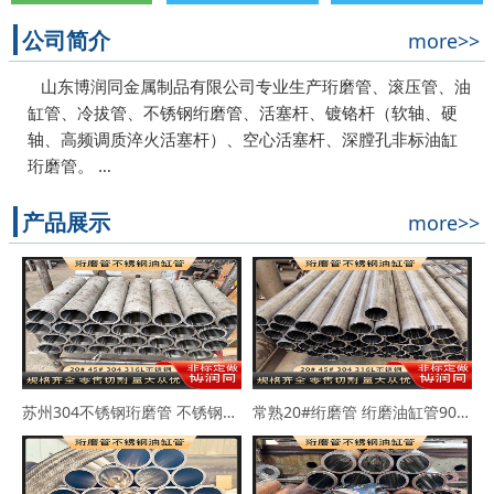
公司简介
more>>
山东博润同金属制品有限公司专业生产珩磨管、滚压管、油
缸管、冷拔管、不锈钢绗磨管、活塞杆、镀铬杆（软轴、硬
轴、高频调质淬火活塞杆）、空心活塞杆、深膛孔非标油缸
珩磨管。 …
产品展示
more>>
苏州304不锈钢珩磨管 不锈钢缸筒90*102 63*73
常熟20#绗磨管 绗磨油缸管90*114 100*110